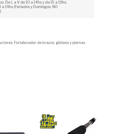
po. De L a V de 10 a 14hs y de 15 a 19hs.
 a 14hs (Feriados y Domingos: NO
)
ctores: Fortalecedor de brazos, glúteos y piernas.