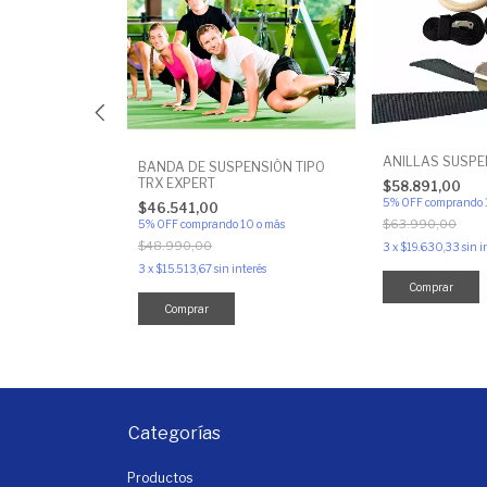
A EXTENSIBLE
ANILLAS SUSP
BANDA DE SUSPENSIÓN TIPO
ERTA
TRX EXPERT
$58.891,00
5% OFF
comprando 
$46.541,00
0 o más
$63.990,00
5% OFF
comprando 10 o más
$48.990,00
3
x
$19.630,33
sin i
erés
3
x
$15.513,67
sin interés
Categorías
Productos