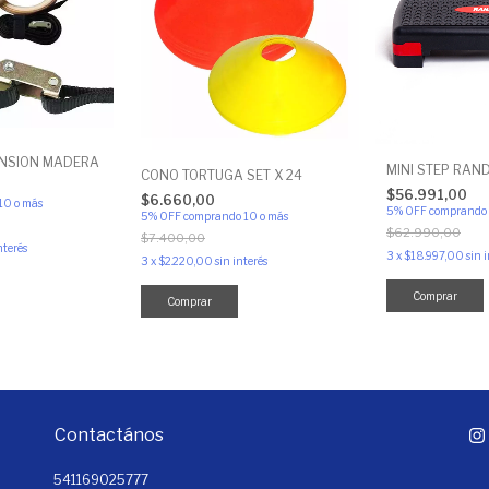
ENSION MADERA
MINI STEP RAN
CONO TORTUGA SET X 24
$56.991,00
$6.660,00
10 o más
5% OFF
comprando 
5% OFF
comprando 10 o más
$62.990,00
$7.400,00
nterés
3
x
$18.997,00
sin 
3
x
$2.220,00
sin interés
Contactános
541169025777