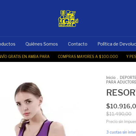
oductos
Quiénes Somos
Contacto
Política de Devolu
GRATIS EN AMBA PARA
COMPRAS MAYORES A $ 100.000
Y PESO M
Inicio
.
DEPORTE
PARA ADUCTOR
RESOR
$10.916,
$11.490,00
Precio sin impue
3
cuotas sin int