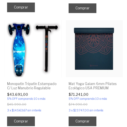
Comprar
Comprar
Monopatín Tripatín Estampado
Mat Yoga Gaiam 6mm Pilates
C/ Luz Manubrio Regulable
Ecológico USA PREMIUM
$43.691,00
$71.241,00
5% OFF
comprando 10 o más
5% OFF
comprando 10 o más
$45.990,00
$74.990,00
3
x
$14.563,67
sin interés
3
x
$23.747,00
sin interés
Comprar
Comprar