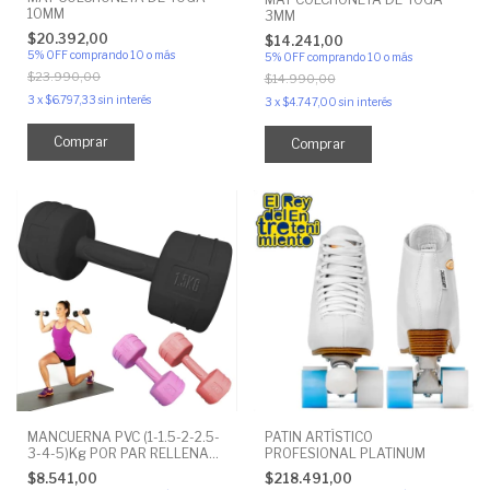
10MM
3MM
$20.392,00
$14.241,00
5% OFF
comprando 10 o más
5% OFF
comprando 10 o más
$23.990,00
$14.990,00
3
x
$6.797,33
sin interés
3
x
$4.747,00
sin interés
Comprar
Comprar
MANCUERNA PVC (1-1.5-2-2.5-
PATIN ARTÍSTICO
3-4-5)Kg POR PAR RELLENA
PROFESIONAL PLATINUM
DE CEMENTO
$8.541,00
$218.491,00