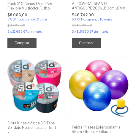
Pack X10 Conos 17cm Pvc
ALFOMBRA INFANTIL
Flexible Multicolor Futbol
ANTIGOLPE 200x180cm 10MM
$8.066,00
$46.742,00
5% OFF
comprando 10 o más
5% OFF
comprando 10 o más
$8.490,00
$54.990,00
3
x
$2.688,67
sin interés
3
x
$15.580,67
sin interés
Cinta Kinesiológica D3 Tape
Pelota Pilates Esferodinamia
Vendaje Neuromuscular 5mt
55cm Fitness + Inflador