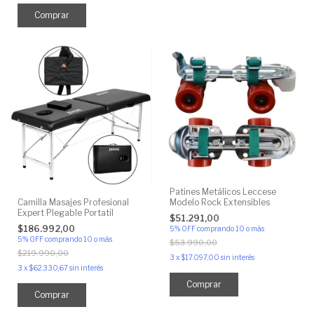
Comprar
Patines Metálicos Leccese
Modelo Rock Extensibles
Camilla Masajes Profesional
Expert Plegable Portatil
$51.291,00
$186.992,00
5% OFF
comprando 10 o más
5% OFF
comprando 10 o más
$53.990,00
$219.990,00
3
x
$17.097,00
sin interés
3
x
$62.330,67
sin interés
Comprar