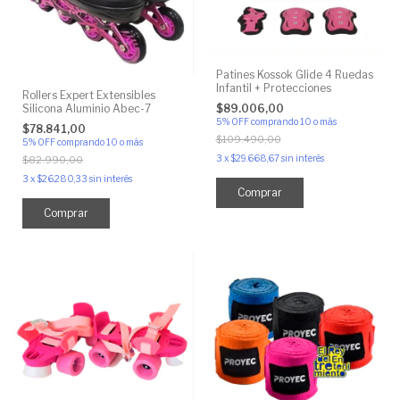
Patines Kossok Glide 4 Ruedas
Infantil + Protecciones
Rollers Expert Extensibles
Silicona Aluminio Abec-7
$89.006,00
5% OFF
comprando 10 o más
$78.841,00
$109.490,00
5% OFF
comprando 10 o más
3
x
$29.668,67
sin interés
$82.990,00
3
x
$26.280,33
sin interés
Comprar
Comprar