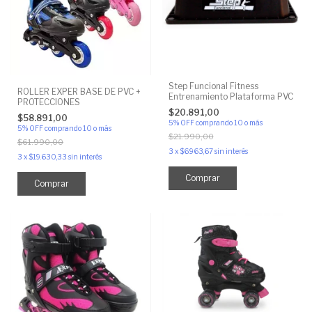
Step Funcional Fitness
ROLLER EXPER BASE DE PVC +
Entrenamiento Plataforma PVC
PROTECCIONES
$20.891,00
$58.891,00
5% OFF
comprando 10 o más
5% OFF
comprando 10 o más
$21.990,00
$61.990,00
3
x
$6.963,67
sin interés
3
x
$19.630,33
sin interés
Comprar