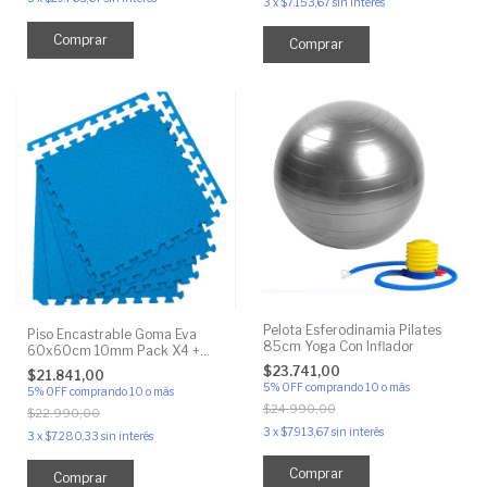
3
x
$7.153,67
sin interés
Comprar
Comprar
Pelota Esferodinamia Pilates
Piso Encastrable Goma Eva
85cm Yoga Con Inflador
60x60cm 10mm Pack X4 +
Bordes
$23.741,00
$21.841,00
5% OFF
comprando 10 o más
5% OFF
comprando 10 o más
$24.990,00
$22.990,00
3
x
$7.913,67
sin interés
3
x
$7.280,33
sin interés
Comprar
Comprar