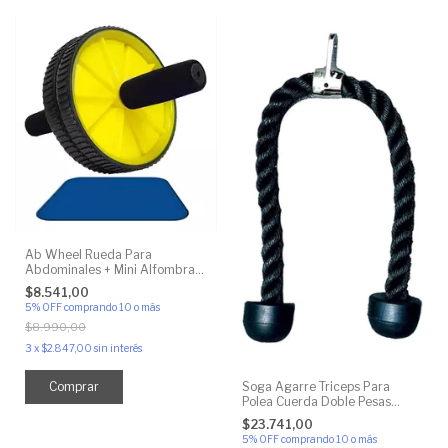
Ab Wheel Rueda Para
Abdominales + Mini Alfombra
Regalo
$8.541,00
5% OFF
comprando 10 o más
$8.990,00
3
x
$2.847,00
sin interés
Soga Agarre Triceps Para
Polea Cuerda Doble Pesas
Remo
$23.741,00
5% OFF
comprando 10 o más