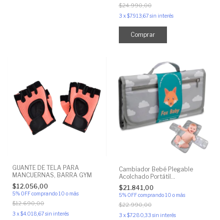
$24.990,00
3
x
$7.913,67
sin interés
GUANTE DE TELA PARA
Cambiador Bebé Plegable
MANCUERNAS, BARRA GYM
Acolchado Portátil
Impermeable
$12.056,00
$21.841,00
5% OFF
comprando 10 o más
5% OFF
comprando 10 o más
$12.690,00
$22.990,00
3
x
$4.018,67
sin interés
3
x
$7.280,33
sin interés