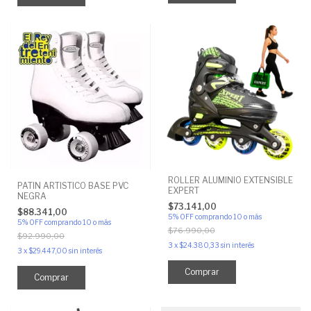
ROLLER ALUMINIO EXTENSIBLE
PATIN ARTISTICO BASE PVC
EXPERT
NEGRA
$73.141,00
$88.341,00
5% OFF
comprando 10 o más
5% OFF
comprando 10 o más
$76.990,00
$92.990,00
3
x
$24.380,33
sin interés
3
x
$29.447,00
sin interés
Comprar
Comprar