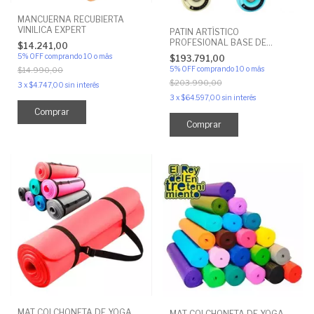
MANCUERNA RECUBIERTA
VINILICA EXPERT
PATIN ARTÍSTICO
PROFESIONAL BASE DE
$14.241,00
ALUMINIO
5% OFF
comprando 10 o más
$193.791,00
5% OFF
comprando 10 o más
$14.990,00
$203.990,00
3
x
$4.747,00
sin interés
3
x
$64.597,00
sin interés
Comprar
Comprar
MAT COLCHONETA DE YOGA
MAT COLCHONETA DE YOGA