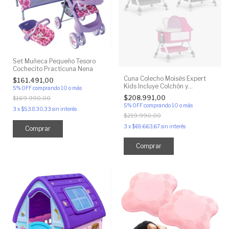
Set Muñeca Pequeño Tesoro
Cochecito Practicuna Nena
Cuna Colecho Moisés Expert
$161.491,00
Kids Incluye Colchón y
5% OFF
comprando 10 o más
Mosquitero
$208.991,00
$169.990,00
5% OFF
comprando 10 o más
3
x
$53.830,33
sin interés
$219.990,00
3
x
$69.663,67
sin interés
Comprar