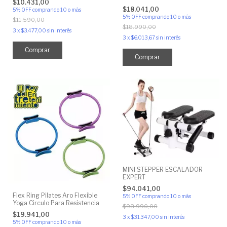
$10.431,00
$18.041,00
5% OFF
comprando 10 o más
5% OFF
comprando 10 o más
$11.590,00
$18.990,00
3
x
$3.477,00
sin interés
3
x
$6.013,67
sin interés
Comprar
Comprar
MINI STEPPER ESCALADOR
EXPERT
$94.041,00
Flex Ring Pilates Aro Flexible
5% OFF
comprando 10 o más
Yoga Circulo Para Resistencia
$98.990,00
$19.941,00
3
x
$31.347,00
sin interés
5% OFF
comprando 10 o más