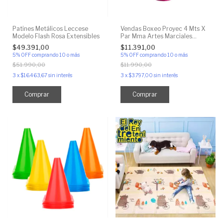
Patines Metálicos Leccese
Vendas Boxeo Proyec 4 Mts X
Modelo Flash Rosa Extensibles
Par Mma Artes Marciales
Boxeo
$49.391,00
$11.391,00
5% OFF
comprando 10 o más
5% OFF
comprando 10 o más
$51.990,00
$11.990,00
3
x
$16.463,67
sin interés
3
x
$3.797,00
sin interés
Comprar