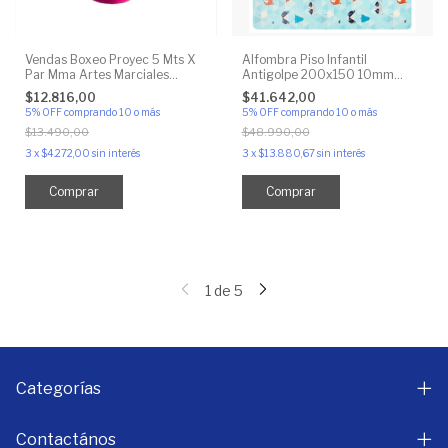
Vendas Boxeo Proyec 5 Mts X
Alfombra Piso Infantil
Par Mma Artes Marciales
Antigolpe 200x150 10mm
Boxeo
Bebesit
$12.816,00
$41.642,00
5% OFF
comprando 10 o más
5% OFF
comprando 10 o más
$13.490,00
$48.990,00
3
x
$4.272,00
sin interés
3
x
$13.880,67
sin interés
Comprar
Comprar
1
de
5
Categorías
Contactános