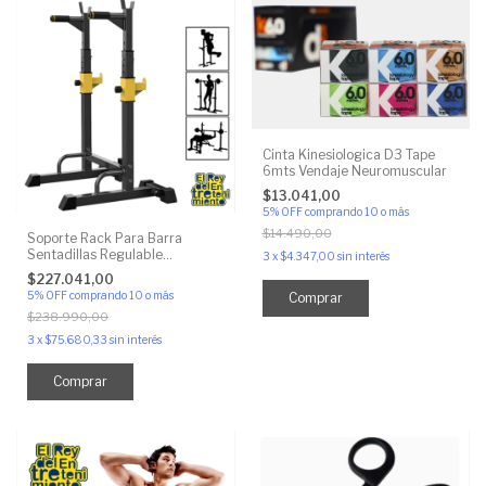
Cinta Kinesiologica D3 Tape
6mts Vendaje Neuromuscular
$13.041,00
5% OFF
comprando 10 o más
$14.490,00
Soporte Rack Para Barra
Sentadillas Regulable
3
x
$4.347,00
sin interés
Reforzado
$227.041,00
5% OFF
comprando 10 o más
Comprar
$238.990,00
3
x
$75.680,33
sin interés