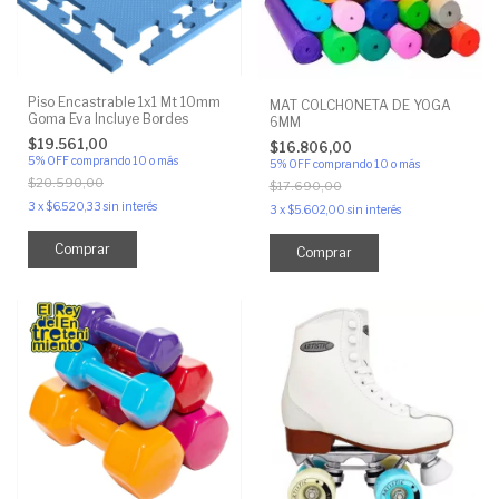
Piso Encastrable 1x1 Mt 10mm
MAT COLCHONETA DE YOGA
Goma Eva Incluye Bordes
6MM
$19.561,00
$16.806,00
5% OFF
comprando 10 o más
5% OFF
comprando 10 o más
$20.590,00
$17.690,00
3
x
$6.520,33
sin interés
3
x
$5.602,00
sin interés
Comprar
Comprar