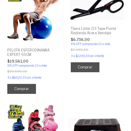
Tijera Lister D3 Tape Punta
Redonda Acera Vendaje
$6.736,00
5% OFF
comprando 10 o más
$7.090,00
PELOTA ESFERODINAMIA
EXPERT 65CM
3
x
$2.245,33
sin interés
$19.561,00
5% OFF
comprando 10 o más
$20.590,00
3
x
$6.520,33
sin interés
Comprar