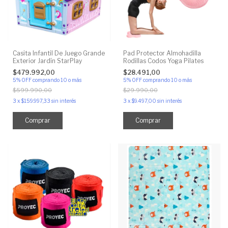
Casita Infantil De Juego Grande
Pad Protector Almohadilla
Exterior Jardín StarPlay
Rodillas Codos Yoga Pilates
$479.992,00
$28.491,00
5% OFF
comprando 10 o más
5% OFF
comprando 10 o más
$599.990,00
$29.990,00
3
x
$159.997,33
sin interés
3
x
$9.497,00
sin interés
Comprar