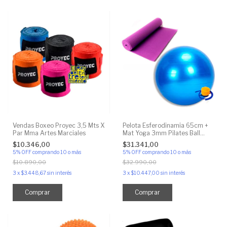
Vendas Boxeo Proyec 3,5 Mts X
Pelota Esferodinamia 65cm +
Par Mma Artes Marciales
Mat Yoga 3mm Pilates Ball
Colchoneta
$10.346,00
$31.341,00
5% OFF
comprando 10 o más
5% OFF
comprando 10 o más
$10.890,00
$32.990,00
3
x
$3.448,67
sin interés
3
x
$10.447,00
sin interés
Comprar
Comprar