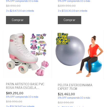
5% OFF
comprando 10 o más
5% OFF
comprando 10 o más
$8.990,00
$239.990,00
3
x
$2.847,00
sin interés
3
x
$72.830,33
sin interés
Comprar
Comprar
PATIN ARTISTICO BASE PVC
PELOTA ESFERODINAMIA
ROSA PARA ESCUELA,
EXPERT 75CM
PRINCIPIANTE
$89.291,00
$21.461,00
5% OFF
comprando 10 o más
5% OFF
comprando 10 o más
$93.990,00
$22.590,00
3
x
$29.763,67
sin interés