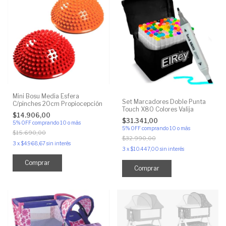
Mini Bosu Media Esfera
Set Marcadores Doble Punta
C/pinches 20cm Propiocepción
Touch X80 Colores Valija
$14.906,00
$31.341,00
5% OFF
comprando 10 o más
5% OFF
comprando 10 o más
$15.690,00
$32.990,00
3
x
$4.968,67
sin interés
3
x
$10.447,00
sin interés
Comprar
Comprar