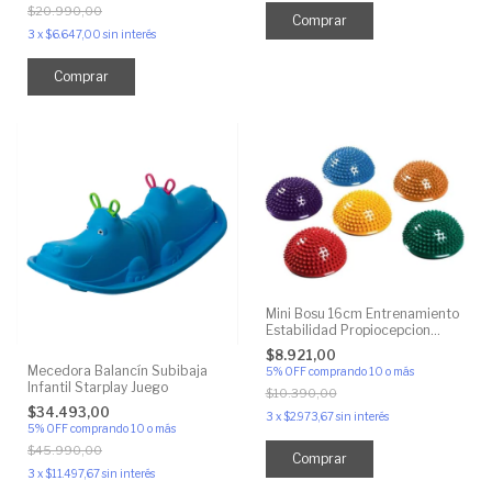
$20.990,00
3
x
$6.647,00
sin interés
Comprar
Mini Bosu 16cm Entrenamiento
Estabilidad Propiocepcion
Semi Esfera
$8.921,00
Mecedora Balancín Subibaja
5% OFF
comprando 10 o más
Infantil Starplay Juego
$10.390,00
$34.493,00
3
x
$2.973,67
sin interés
5% OFF
comprando 10 o más
$45.990,00
Comprar
3
x
$11.497,67
sin interés