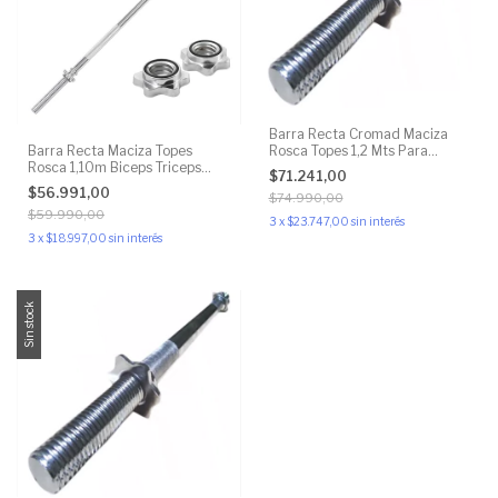
Barra Recta Cromad Maciza
Rosca Topes 1,2 Mts Para
Barra Recta Maciza Topes
Discos 30mm
Rosca 1,10m Biceps Triceps
$71.241,00
27mm
$56.991,00
$74.990,00
$59.990,00
3
x
$23.747,00
sin interés
3
x
$18.997,00
sin interés
Sin stock