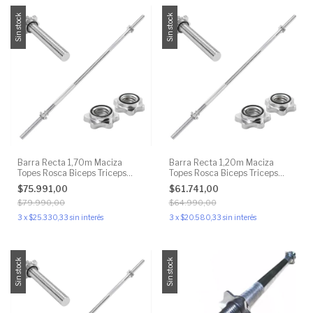
Sin stock
Sin stock
Barra Recta 1,70m Maciza
Barra Recta 1,20m Maciza
Topes Rosca Biceps Triceps
Topes Rosca Biceps Triceps
27mm
27mm
$75.991,00
$61.741,00
$79.990,00
$64.990,00
3
x
$25.330,33
sin interés
3
x
$20.580,33
sin interés
Sin stock
Sin stock