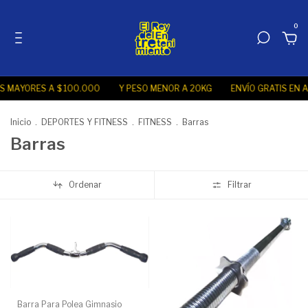
0
MAYORES A $ 100.000
Y PESO MENOR A 20KG
ENVÍO GRATIS EN A
Inicio
.
DEPORTES Y FITNESS
.
FITNESS
.
Barras
Barras
Ordenar
Filtrar
Barra Para Polea Gimnasio