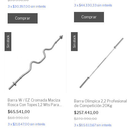
$95.990,00
3
x
$44.330,33
sin interés
3
x
$30.397,00
sin interés
Sin stock
Sin stock
Barra W / EZ Cromada Maciza
Barra Olimpica 2,2 Profesional
Rosca Con Topes 1,2 Mts Para
de Competición 20Kg
Pesas
$65.541,00
$257.441,00
$68.990,00
$270.990,00
3
x
$21.847,00
sin interés
3
x
$85.813,67
sin interés