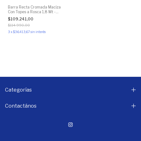
Barra Recta Cromada Maciza
Con Topes a Rosca 1,8 Mt -
30mm
$109.241,00
$114.990,00
3
x
$36.413,67
sin interés
Categorías
Contactános