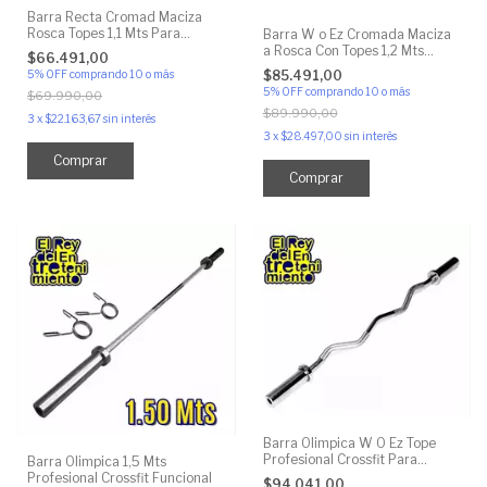
Barra Recta Cromad Maciza
Rosca Topes 1,1 Mts Para
Barra W o Ez Cromada Maciza
Discos 30mm
a Rosca Con Topes 1,2 Mts
$66.491,00
30mm
$85.491,00
5% OFF
comprando 10 o más
5% OFF
comprando 10 o más
$69.990,00
$89.990,00
3
x
$22.163,67
sin interés
3
x
$28.497,00
sin interés
Comprar
Barra Olimpica W O Ez Tope
Profesional Crossfit Para
Barra Olimpica 1,5 Mts
Discos
Profesional Crossfit Funcional
$94.041,00