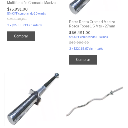
Multifunción Cromada Maciza
Agarre
$75.991,00
5% OFF
comprando 10 o más
$79.990,00
Barra Recta Cromad Maciza
3
x
$25.330,33
sin interés
Rosca Topes 1,5 Mts - 27mm
$66.491,00
5% OFF
comprando 10 o más
$69.990,00
3
x
$22.163,67
sin interés