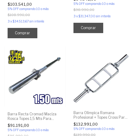
5% OFF
comprando 10 o más
$103.541,00
5% OFF
comprando 10 o más
$98.990,00
$108.990,00
3
x
$31.347,00
sin interés
3
x
$34.513,67
sin interés
Barra Olímpica Romana
Barra Recta Cromad Maciza
Profesional + Topes Cross Para
Rosca Topes 1,5 Mts Para
Pesas
Discos 30mm
$132.991,00
$91.191,00
5% OFF
comprando 10 o más
5% OFF
comprando 10 o más
$139.990,00