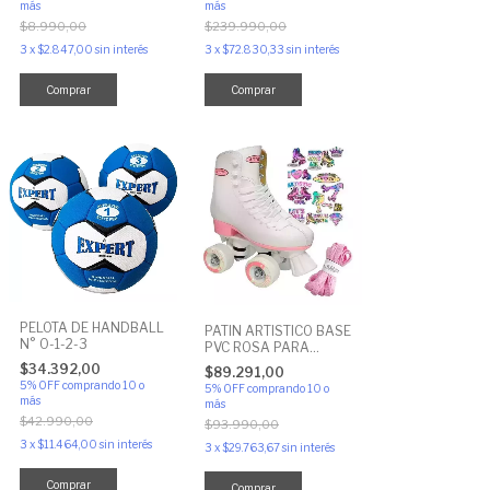
más
más
$8.990,00
$239.990,00
3
x
$2.847,00
sin interés
3
x
$72.830,33
sin interés
Comprar
Comprar
PELOTA DE HANDBALL
PATIN ARTISTICO BASE
N° 0-1-2-3
PVC ROSA PARA
ESCUELA,
$34.392,00
$89.291,00
PRINCIPIANTE
5% OFF
comprando 10 o
5% OFF
comprando 10 o
más
más
$42.990,00
$93.990,00
3
x
$11.464,00
sin interés
3
x
$29.763,67
sin interés
Comprar
Comprar