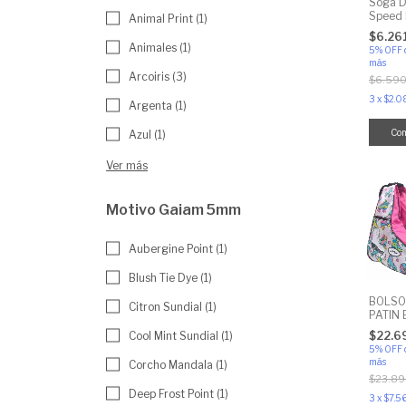
Soga De
Speed 
Animal Print (1)
Cuerda
$6.26
Animales (1)
5% OFF
más
Arcoiris (3)
$6.590
3
x
$2.0
Argenta (1)
Co
Azul (1)
Ver más
Motivo Gaiam 5mm
Aubergine Point (1)
Blush Tie Dye (1)
BOLSO
Citron Sundial (1)
PATIN
Cool Mint Sundial (1)
$22.6
5% OFF
más
Corcho Mandala (1)
$23.89
Deep Frost Point (1)
3
x
$7.5