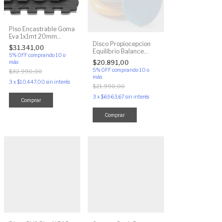
Piso Encastrable Goma
Eva 1x1mt 20mm
Disco Propiocepcion
Tatami Gimnasio
$31.341,00
Equilibrio Balance
5% OFF
comprando 10 o
Pinches
$20.891,00
más
5% OFF
comprando 10 o
$32.990,00
más
3
x
$10.447,00
sin interés
$21.990,00
3
x
$6.963,67
sin interés
Comprar