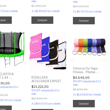
más
más
0,00
$7.890,00
$14.990,00
97,33
sin interés
3
x
$2.498,67
sin interés
3
x
$4.747,00
sin interés
mprar
Comprar
Comprar
Cinturon De Yoga -
Fitness - Pilates -
ELASTICA
Elongación - (2mts-
RODILLERA
$4.646,00
 2,44 -
4mts) LARGO
ACOLCHADA EXPERT
ada Incluye
5% OFF
comprando 10 o
191,00
más
or y Red
$13.221,00
comprando 10 o
tral
$4.890,00
5% OFF
comprando 10 o
más
3
x
$1.548,67
sin interés
90,00
$14.690,00
.397,00
sin interés
Comprar
3
x
$4.407,00
sin interés
mprar