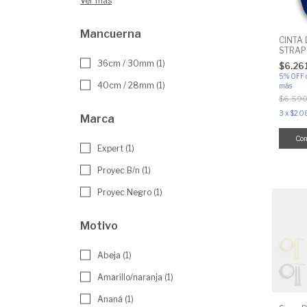
Ver más
Mancuerna
CINTA
STRAP
36cm / 30mm (1)
$6.26
5% OFF
40cm / 28mm (1)
más
$6.590
3
x
$2.0
Marca
Co
Expert (1)
Proyec B/n (1)
Proyec Negro (1)
Motivo
Abeja (1)
Amarillo/naranja (1)
Ananá (1)