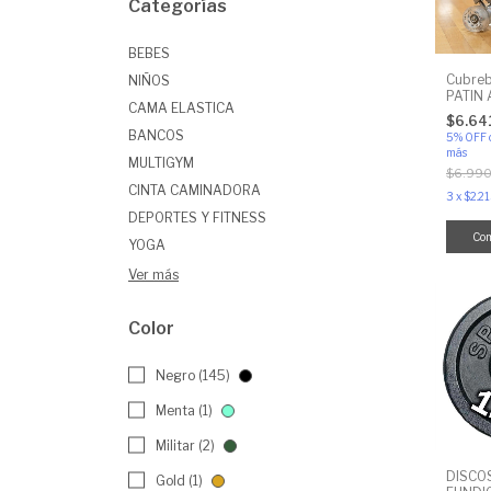
Categorías
BEBES
Cubre
NIÑOS
PATIN 
CAMA ELASTICA
$6.64
BANCOS
5% OFF
más
MULTIGYM
$6.990
CINTA CAMINADORA
3
x
$2.21
DEPORTES Y FITNESS
Co
YOGA
Ver más
Color
Negro (145)
Menta (1)
Militar (2)
DISCO
Gold (1)