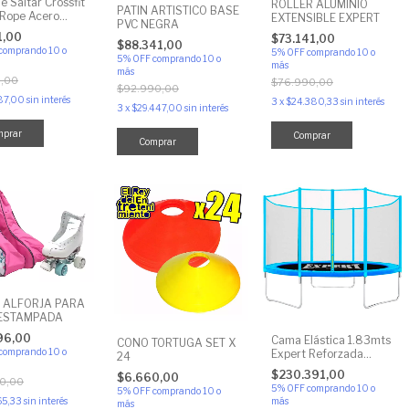
 Saltar Crossfit
ROLLER ALUMINIO
PATIN ARTISTICO BASE
Rope Acero
EXTENSIBLE EXPERT
PVC NEGRA
 Salto
1,00
$73.141,00
$88.341,00
comprando 10 o
5% OFF
comprando 10 o
5% OFF
comprando 10 o
más
más
,00
$76.990,00
$92.990,00
87,00
sin interés
3
x
$24.380,33
sin interés
3
x
$29.447,00
sin interés
mprar
Comprar
Comprar
 ALFORJA PARA
 ESTAMPADA
96,00
Cama Elástica 1.83mts
CONO TORTUGA SET X
comprando 10 o
Expert Reforzada
24
Incluye Red Perimetral
$230.391,00
$6.660,00
y Cobertor de Resortes
0,00
5% OFF
comprando 10 o
5% OFF
comprando 10 o
más
65,33
sin interés
más