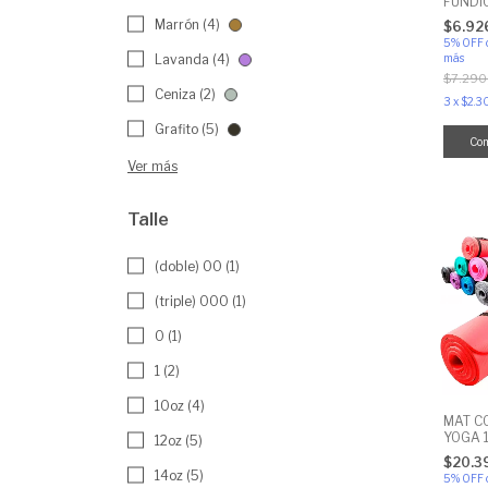
FUNDICI
5 - 7.5 
Marrón (4)
$6.92
KG
5% OFF
más
Lavanda (4)
$7.290
Ceniza (2)
3
x
$2.3
Grafito (5)
Co
Ver más
Talle
(doble) 00 (1)
(triple) 000 (1)
0 (1)
1 (2)
10oz (4)
MAT C
YOGA 
12oz (5)
$20.3
14oz (5)
5% OFF