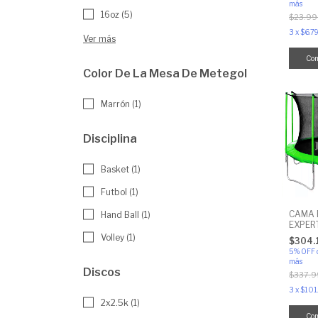
más
16oz (5)
$23.99
3
x
$6.7
Ver más
Co
Color De La Mesa De Metegol
Marrón (1)
Disciplina
Basket (1)
Futbol (1)
CAMA 
Hand Ball (1)
EXPERT
Reforz
Volley (1)
$304.
Cobert
5% OFF
Perime
más
Discos
$337.9
3
x
$101
2x2.5k (1)
Co