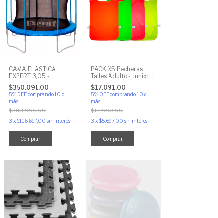
CAMA ELASTICA
PACK X5 Pecheras
EXPERT 3,05 -
Talles Adulto - Junior
Reforzada Incluye
Para Entrenamiento
$350.091,00
$17.091,00
Cobertor y Red
Chaleco
5% OFF
comprando 10 o
5% OFF
comprando 10 o
Perimetral
más
más
$388.990,00
$17.990,00
3
x
$116.697,00
sin interés
3
x
$5.697,00
sin interés
Comprar
Comprar