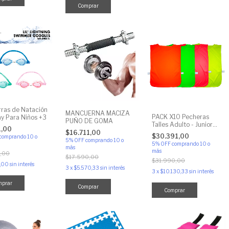
Comprar
rras de Natación
MANCUERNA MACIZA
PACK X10 Pecheras
y Para Niños +3
PUÑO DE GOMA
Talles Adulto - Junior
1,00
Para Entrenamiento
$16.711,00
$30.391,00
comprando 10 o
Chaleco
5% OFF
comprando 10 o
5% OFF
comprando 10 o
más
más
,00
$17.590,00
$31.990,00
,00
sin interés
3
x
$5.570,33
sin interés
3
x
$10.130,33
sin interés
mprar
Comprar