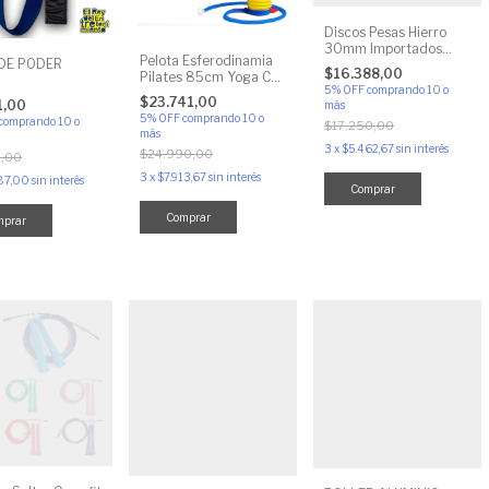
Discos Pesas Hierro
30mm Importados
Pelota Esferodinamia
 DE PODER
Pintados (2,5 - 5 - 10 -
$16.388,00
Pilates 85cm Yoga Con
15 - 20)kg
5% OFF
comprando 10 o
Inflador
$23.741,00
1,00
más
5% OFF
comprando 10 o
comprando 10 o
$17.250,00
más
3
x
$5.462,67
sin interés
$24.990,00
,00
3
x
$7.913,67
sin interés
87,00
sin interés
Comprar
Comprar
mprar