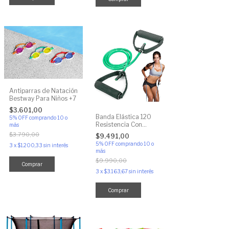
Antiparras de Natación
Bestway Para Niños +7
$3.601,00
Banda Elástica 120
5% OFF
comprando 10 o
Resistencia Con
más
Agarre Ejercicio Gym
$3.790,00
$9.491,00
5% OFF
comprando 10 o
3
x
$1.200,33
sin interés
más
$9.990,00
Comprar
3
x
$3.163,67
sin interés
Comprar