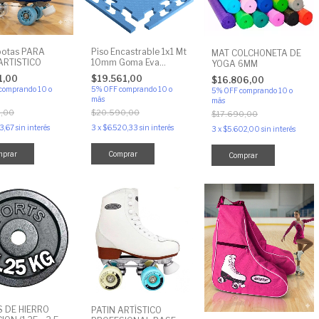
botas PARA
Piso Encastrable 1x1 Mt
MAT COLCHONETA DE
ARTISTICO
10mm Goma Eva
YOGA 6MM
Incluye Bordes
1,00
$19.561,00
$16.806,00
comprando 10 o
5% OFF
comprando 10 o
5% OFF
comprando 10 o
más
más
,00
$20.590,00
$17.690,00
3,67
sin interés
3
x
$6.520,33
sin interés
3
x
$5.602,00
sin interés
mprar
Comprar
Comprar
S DE HIERRO
PATIN ARTÍSTICO