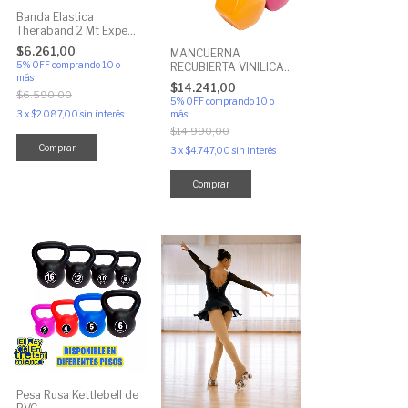
Banda Elastica
Theraband 2 Mt Expert
Tensión (Baja-Media-
$6.261,00
MANCUERNA
Alta)
5% OFF
comprando 10 o
RECUBIERTA VINILICA
más
EXPERT
$14.241,00
$6.590,00
5% OFF
comprando 10 o
3
x
$2.087,00
sin interés
más
$14.990,00
Comprar
3
x
$4.747,00
sin interés
Comprar
Pesa Rusa Kettlebell de