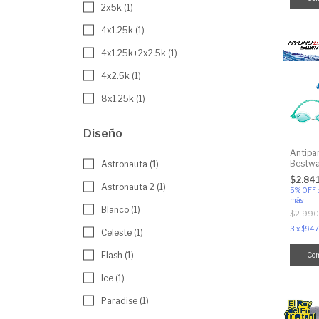
2x5k (1)
4x1.25k (1)
4x1.25k+2x2.5k (1)
4x2.5k (1)
8x1.25k (1)
Diseño
Antipa
Bestwa
Astronauta (1)
$2.84
Astronauta 2 (1)
5% OFF
más
Blanco (1)
$2.990
3
x
$947
Celeste (1)
Flash (1)
Co
Ice (1)
Paradise (1)