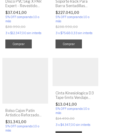
Disco PVC 5kg X PAR
Soporte Rack Para
Expert - Revestido
Barra Sentadillas
Para Pesa, Mancuerna,
Regulable Reforzado
$37.041,00
$227.041,00
Barra, No Oxida
5% OFF
comprando 10 o
5% OFF
comprando 10 o
más
más
$38.990,00
$238.990,00
3
x
$12.347,00
sin interés
3
x
$75.680,33
sin interés
Cinta Kinesiologica D3
Tape 6mts Vendaje
Neuromuscular
$13.041,00
5% OFF
comprando 10 o
Bolso Cajon Patin
más
Artistico Reforzado
$14.490,00
Alforja Colores
$31.341,00
3
x
$4.347,00
sin interés
5% OFF
comprando 10 o
más