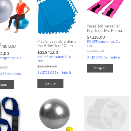
Pesas Tobilleras Par
1kg Deportiva Pierna
Tobillo Fitness
$7.116,00
Piso Encastrable Goma
5% OFF
comprando 10 o
A
Eva 60x60cm 10mm
más
ODINAMIA
Pack X4 + Bordes
$7.490,00
T 75CM
$21.841,00
61,00
5% OFF
comprando 10 o
3
x
$2.372,00
sin interés
comprando 10 o
más
$22.990,00
0,00
Comprar
3
x
$7.280,33
sin interés
53,67
sin interés
Comprar
mprar