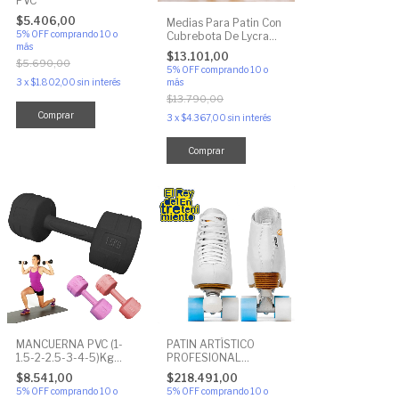
PVC
$5.406,00
Medias Para Patin Con
5% OFF
comprando 10 o
Cubrebota De Lycra
más
Modellini
$13.101,00
$5.690,00
5% OFF
comprando 10 o
3
x
$1.802,00
sin interés
más
$13.790,00
Comprar
3
x
$4.367,00
sin interés
Comprar
MANCUERNA PVC (1-
PATIN ARTÍSTICO
1.5-2-2.5-3-4-5)Kg
PROFESIONAL
POR PAR RELLENA DE
PLATINUM
$8.541,00
$218.491,00
CEMENTO
5% OFF
comprando 10 o
5% OFF
comprando 10 o