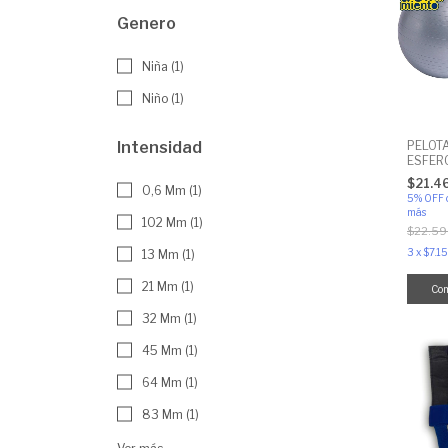
Genero
Niña (1)
Niño (1)
Intensidad
PELOT
ESFER
EXPER
$21.4
0,6 Mm (1)
5% OFF
más
102 Mm (1)
$22.59
3
x
$7.1
13 Mm (1)
21 Mm (1)
Co
32 Mm (1)
45 Mm (1)
64 Mm (1)
83 Mm (1)