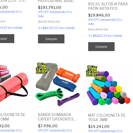
ON (1.25 - 2.5 -
PROFESIONAL BASE
BOLSO ALFORJA PARA
- 10 - 15 - 20)
DE ALUMINIO
6,00
$193.791,00
PATIN ARTISTICO
comprando 10 o
5% OFF
comprando 10 o
$19.846,00
más
5% OFF
comprando 10 o
,00
$203.990,00
más
08,67
sin interés
3
x
$64.597,00
sin interés
$20.890,00
3
x
$6.615,33
sin interés
mprar
Comprar
Comprar
OLCHONETA DE
BANDA DOMINADA
MAT COLCHONETA DE
10MM
EXPERT DIFERENTES
YOGA 3MM
RESISTENCIA
92,00
$7.496,00
$14.241,00
CALISTENIA
comprando 10 o
5% OFF
comprando 10 o
5% OFF
comprando 10 o