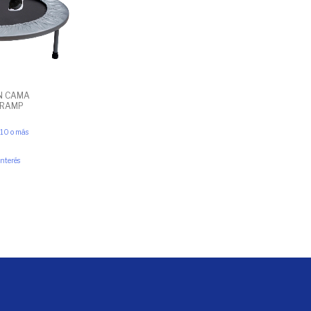
N CAMA
TRAMP
10 o más
interés