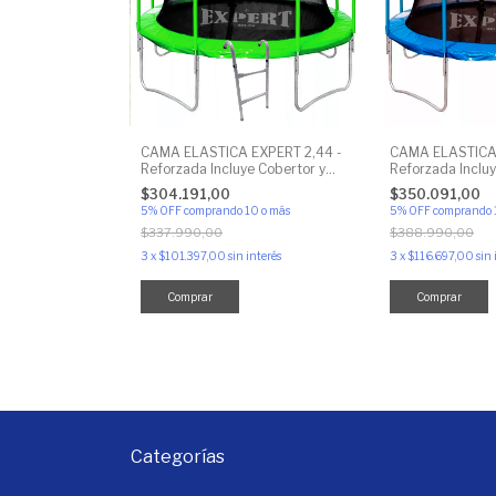
CAMA ELASTICA EXPERT 2,44 -
CAMA ELASTICA 
Reforzada Incluye Cobertor y
Reforzada Incluy
Red Perimetral
Red Perimetral
$304.191,00
$350.091,00
5% OFF
comprando 10 o más
5% OFF
comprando 
$337.990,00
$388.990,00
3
x
$101.397,00
sin interés
3
x
$116.697,00
sin 
Comprar
Comprar
Categorías