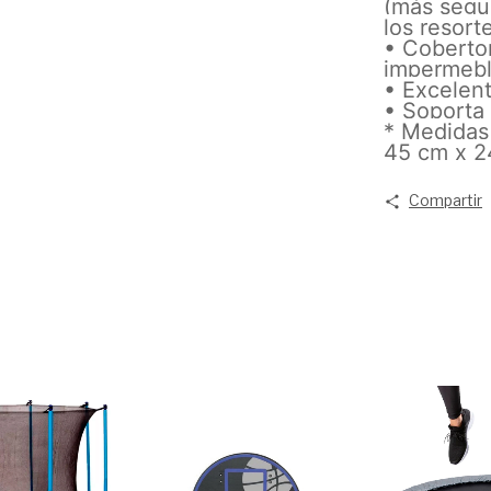
(más segur
los resort
• Cobertor
impermeb
• Excelen
• Soporta
* Medidas
45 cm x 2
Compartir