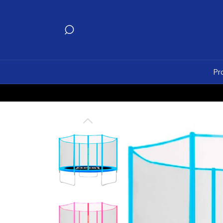
Pr
ENV