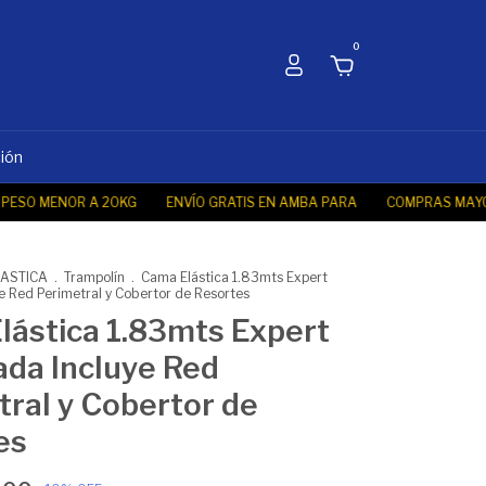
0
ción
 MENOR A 20KG
ENVÍO GRATIS EN AMBA PARA
COMPRAS MAYORES A
ASTICA
.
Trampolín
.
Cama Elástica 1.83mts Expert
e Red Perimetral y Cobertor de Resortes
lástica 1.83mts Expert
ada Incluye Red
ral y Cobertor de
es