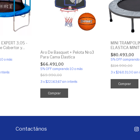
EXPERT 3,05 -
MINI TRAMPOLI
e Cobertor y
ELASTICA MINI
Aro De Basquet + Pelota Nro3
$80.493,00
Para Cama Elastica
10 o más
5% OFF
comprando 
$66.491,00
$114.990,00
5% OFF
comprando 10 o más
interés
3
x
$26.831,00
sin 
$69.990,00
3
x
$22.163,67
sin interés
Comprar
Contactános