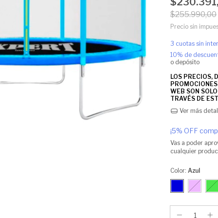
$230.391
$255.990,00
Precio sin impue
3
cuotas sin int
10% de descuen
o depósito
Ver más detal
¡5% OFF compr
Vas a poder apro
cualquier product
Color:
Azul