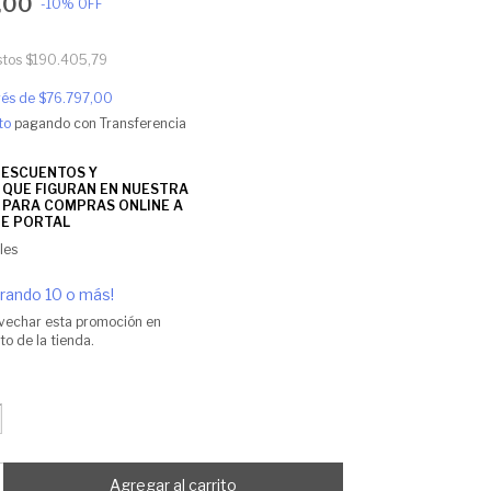
,00
-
10
%
OFF
stos
$190.405,79
erés de
$76.797,00
to
pagando con Transferencia
les
ando 10 o más!
vechar esta promoción en
o de la tienda.