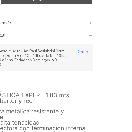
envío
cal
retenimiento - Av. Raúl Scalabrini Ortiz
Gratis
po. De L a V de 10 a 14hs y de 15 a 19hs.
 a 14hs (Feriados y Domingos: NO
)
STICA EXPERT 1.83 mts
bertor y red
ra metálica resistente y
le
alta tenacidad
ectora con terminación interna