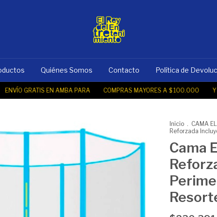
oductos
Quiénes Somos
Contacto
Política de Devolu
ÍO GRATIS EN AMBA PARA
COMPRAS MAYORES A $ 100.000
Y PESO
Inicio
.
CAMA EL
Reforzada Incluy
Cama E
Reforz
Perimet
Resort